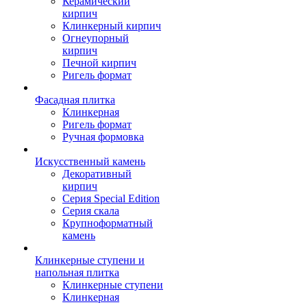
Керамический
кирпич
Клинкерный кирпич
Огнеупорный
кирпич
Печной кирпич
Ригель формат
Фасадная плитка
Клинкерная
Ригель формат
Ручная формовка
Искусственный камень
Декоративный
кирпич
Серия Special Edition
Серия скала
Крупноформатный
камень
Клинкерные ступени и
напольная плитка
Клинкерные ступени
Клинкерная