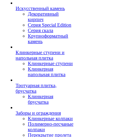
Искусственный камень
Декоративный
кирпич
Серия Special Edition
Серия скала
Крупноформатный
камень
Клинкерные ступени и
напольная плитка
Клинкерные ступени
Клинкерная
напольная плитка
Тротуарная плитка,
брусчатка
Клинкерная
брусчатка
Заборы и ограждения
Клинкерные колпаки
Полимерно-песчаные
колпаки
Перекрытие пролета