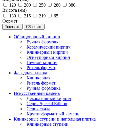
120
200
250
280
380
Высота (мм)
130
215
219
65
Формат
Сбросить
Облицовочный кирпич
Ручная формовка
Керамический кирпич
Клинкерный кирпич
Огнеупорный кирпич
Печной кирпич
Ригель формат
Фасадная плитка
Клинкерная
Ригель формат
Ручная формовка
Искусственный камень
Декоративный кирпич
Серия Special Edition
Серия скала
Крупноформатный камень
Клинкерные ступени и напольная плитка
Клинкерные ступени