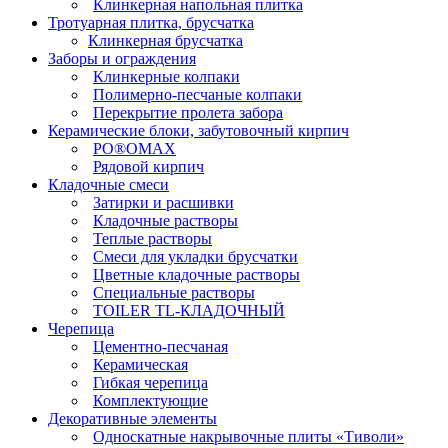
Клинкерная напольная плитка
Тротуарная плитка, брусчатка
Клинкерная брусчатка
Заборы и ограждения
Клинкерные колпаки
Полимерно-песчаные колпаки
Перекрытие пролета забора
Керамические блоки, забутовочный кирпич
PO®OMAX
Рядовой кирпич
Кладочные смеси
Затирки и расшивки
Кладочные растворы
Теплые растворы
Смеси для укладки брусчатки
Цветные кладочные растворы
Специальные растворы
TOILER TL-КЛАДОЧНЫЙ
Черепица
Цементно-песчаная
Керамическая
Гибкая черепица
Комплектующие
Декоративные элементы
Односкатные накрывочные плиты «Тиволи»