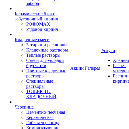
забора
Керамические блоки,
забутовочный кирпич
PO®OMAX
Рядовой кирпич
Кладочные смеси
Затирки и расшивки
Кладочные растворы
Услуги
Теплые растворы
Смеси для укладки
Хранен
брусчатки
Расчет
Акции
Галерея
Цветные кладочные
материа
растворы
Распил
Специальные
кирпич
растворы
TOILER TL-
КЛАДОЧНЫЙ
Черепица
Цементно-песчаная
Керамическая
Гибкая черепица
Комплектующие