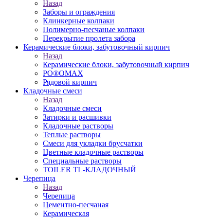
Назад
Заборы и ограждения
Клинкерные колпаки
Полимерно-песчаные колпаки
Перекрытие пролета забора
Керамические блоки, забутовочный кирпич
Назад
Керамические блоки, забутовочный кирпич
PO®OMAX
Рядовой кирпич
Кладочные смеси
Назад
Кладочные смеси
Затирки и расшивки
Кладочные растворы
Теплые растворы
Смеси для укладки брусчатки
Цветные кладочные растворы
Специальные растворы
TOILER TL-КЛАДОЧНЫЙ
Черепица
Назад
Черепица
Цементно-песчаная
Керамическая