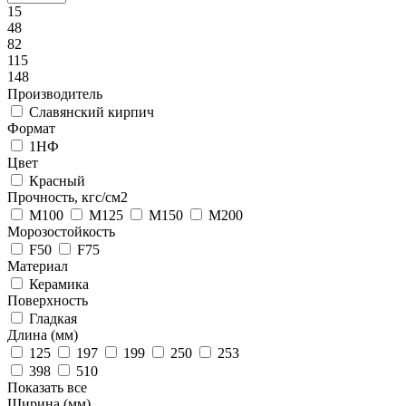
15
48
82
115
148
Производитель
Славянский кирпич
Формат
1НФ
Цвет
Красный
Прочность, кгс/см2
M100
M125
M150
M200
Морозостойкость
F50
F75
Материал
Керамика
Поверхность
Гладкая
Длина (мм)
125
197
199
250
253
398
510
Показать все
Ширина (мм)