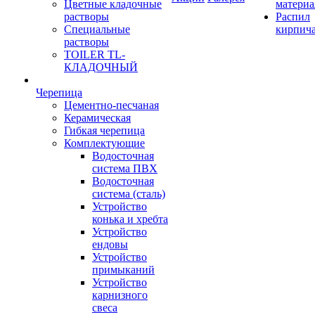
Цветные кладочные
материа
растворы
Распил
Специальные
кирпич
растворы
TOILER TL-
КЛАДОЧНЫЙ
Черепица
Цементно-песчаная
Керамическая
Гибкая черепица
Комплектующие
Водосточная
система ПВХ
Водосточная
система (сталь)
Устройство
конька и хребта
Устройство
ендовы
Устройство
примыканий
Устройство
карнизного
свеса