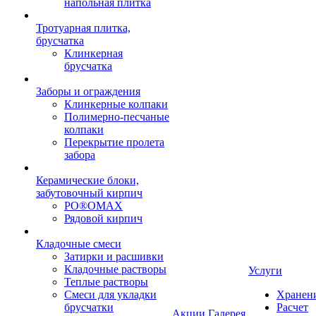
напольная плитка
Тротуарная плитка,
брусчатка
Клинкерная
брусчатка
Заборы и ограждения
Клинкерные колпаки
Полимерно-песчаные
колпаки
Перекрытие пролета
забора
Керамические блоки,
забутовочный кирпич
PO®OMAX
Рядовой кирпич
Кладочные смеси
Затирки и расшивки
Кладочные растворы
Услуги
Теплые растворы
Смеси для укладки
Хранен
брусчатки
Расчет
Акции
Галерея