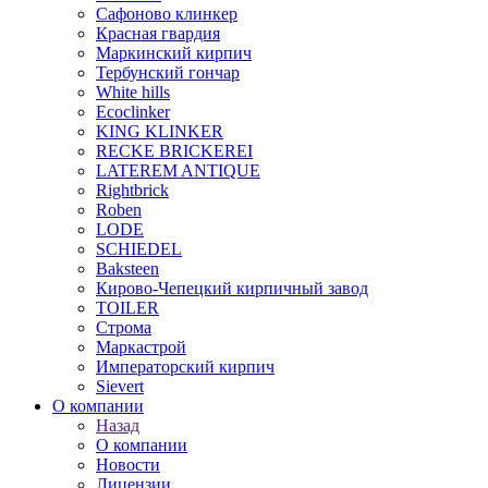
Сафоново клинкер
Красная гвардия
Маркинский кирпич
Тербунский гончар
White hills
Ecoclinker
KING KLINKER
RECKE BRICKEREI
LATEREM ANTIQUE
Rightbrick
Roben
LODE
SCHIEDEL
Baksteen
Кирово-Чепецкий кирпичный завод
TOILER
Строма
Маркастрой
Императорский кирпич
Sievert
О компании
Назад
О компании
Новости
Лицензии