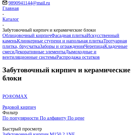
9890941144@mail.ru
Главная
-
Каталог
-
Забутовочный кирпич и керамические блоки
Облицовочный кирпич
Фасадная плитка
Искусственный
камень
Клинкерные ступени и напольная плитка
Тротуарная
плитка, брусчатка
Заборы и ограждения
Черепица
Кладочные
смеси
Декоративные элементы
Дымоходные и
вентиляционные системы
Распродажа остатков
Забутовочный кирпич и керамические
блоки
PO®OMAX
Рядовой кирпич
Фильтр
По популярности
По алфавиту
По цене
Быстрый просмотр
Забутовочный кирпич М150 2.1NF