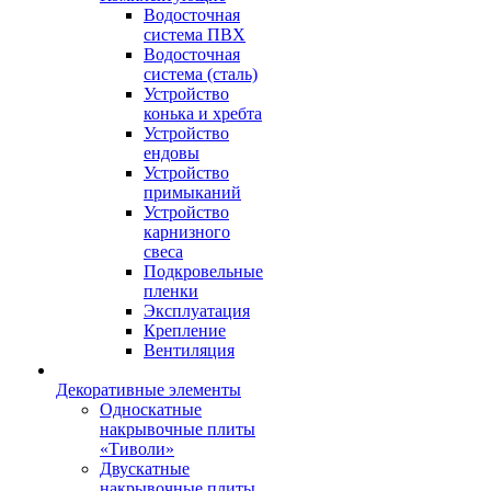
Водосточная
система ПВХ
Водосточная
система (сталь)
Устройство
конька и хребта
Устройство
ендовы
Устройство
примыканий
Устройство
карнизного
свеса
Подкровельные
пленки
Эксплуатация
Крепление
Вентиляция
Декоративные элементы
Односкатные
накрывочные плиты
«Тиволи»
Двускатные
накрывочные плиты