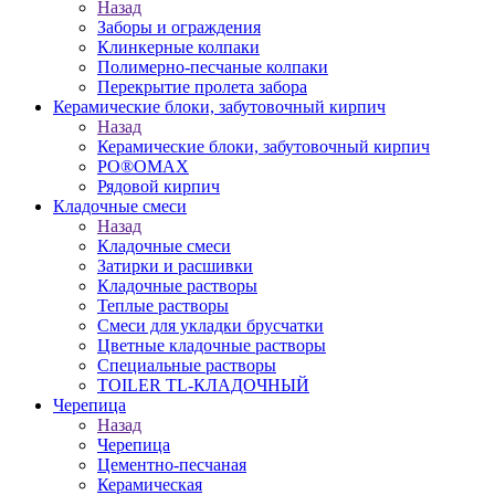
Назад
Заборы и ограждения
Клинкерные колпаки
Полимерно-песчаные колпаки
Перекрытие пролета забора
Керамические блоки, забутовочный кирпич
Назад
Керамические блоки, забутовочный кирпич
PO®OMAX
Рядовой кирпич
Кладочные смеси
Назад
Кладочные смеси
Затирки и расшивки
Кладочные растворы
Теплые растворы
Смеси для укладки брусчатки
Цветные кладочные растворы
Специальные растворы
TOILER TL-КЛАДОЧНЫЙ
Черепица
Назад
Черепица
Цементно-песчаная
Керамическая