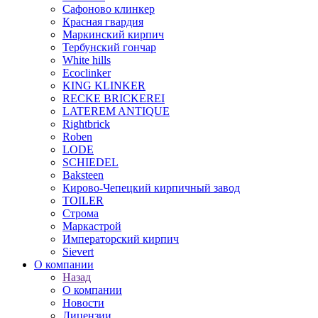
Сафоново клинкер
Красная гвардия
Маркинский кирпич
Тербунский гончар
White hills
Ecoclinker
KING KLINKER
RECKE BRICKEREI
LATEREM ANTIQUE
Rightbrick
Roben
LODE
SCHIEDEL
Baksteen
Кирово-Чепецкий кирпичный завод
TOILER
Строма
Маркастрой
Императорский кирпич
Sievert
О компании
Назад
О компании
Новости
Лицензии