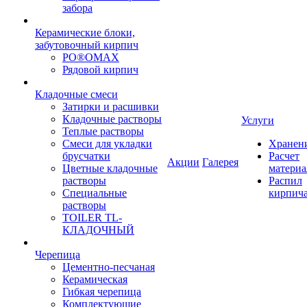
забора
Керамические блоки,
забутовочный кирпич
PO®OMAX
Рядовой кирпич
Кладочные смеси
Затирки и расшивки
Кладочные растворы
Услуги
Теплые растворы
Смеси для укладки
Хранен
брусчатки
Расчет
Акции
Галерея
Цветные кладочные
материа
растворы
Распил
Специальные
кирпич
растворы
TOILER TL-
КЛАДОЧНЫЙ
Черепица
Цементно-песчаная
Керамическая
Гибкая черепица
Комплектующие