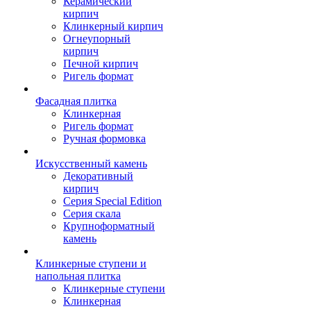
Керамический
кирпич
Клинкерный кирпич
Огнеупорный
кирпич
Печной кирпич
Ригель формат
Фасадная плитка
Клинкерная
Ригель формат
Ручная формовка
Искусственный камень
Декоративный
кирпич
Серия Special Edition
Серия скала
Крупноформатный
камень
Клинкерные ступени и
напольная плитка
Клинкерные ступени
Клинкерная