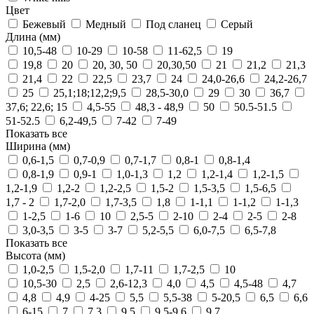
Цвет
Бежевый
Медный
Под сланец
Серый
Длина (мм)
10,5-48
10-29
10-58
11-62,5
19
19,8
20
20, 30, 50
20,30,50
21
21,2
21,3
21,4
22
22,5
23,7
24
24,0-26,6
24,2-26,7
25
25,1;18;12,2;9,5
28,5-30,0
29
30
36,7
37,6; 22,6; 15
4,5-55
48,3 - 48,9
50
50.5-51.5
51-52.5
6,2-49,5
7-42
7-49
Показать все
Ширина (мм)
0,6-1,5
0,7-0,9
0,7-1,7
0,8-1
0,8-1,4
0,8-1,9
0,9-1
1,0-1,3
1,2
1,2-1,4
1,2-1,5
1,2-1,9
1,2-2
1,2-2,5
1,5-2
1,5-3,5
1,5-6,5
1,7 - 2
1,7-2,0
1,7-3,5
1,8
1-1,1
1-1,2
1-1,3
1-2,5
1-6
10
2,5-5
2-10
2-4
2-5
2-8
3,0-3,5
3-5
3-7
5,2-5,5
6,0-7,5
6,5-7,8
Показать все
Высота (мм)
1,0-2,5
1,5-2,0
1,7-11
1,7-2,5
10
10,5-30
2,5
2,6-12,3
4,0
4,5
4,5-48
4,7
4,8
4,9
4-25
5,5
5,5-38
5-20,5
6,5
6,6
6-15
7
7,3
9,5
9,5-9,6
9,7