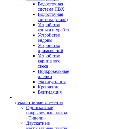
Водосточная
система ПВХ
Водосточная
система (сталь)
Устройство
конька и хребта
Устройство
ендовы
Устройство
примыканий
Устройство
карнизного
свеса
Подкровельные
пленки
Эксплуатация
Крепление
Вентиляция
Декоративные элементы
Односкатные
накрывочные плиты
«Тиволи»
Двускатные
накрывочные плиты