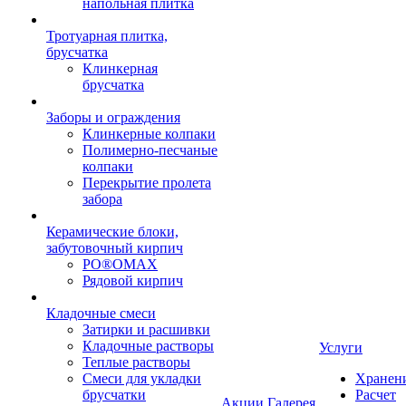
напольная плитка
Тротуарная плитка,
брусчатка
Клинкерная
брусчатка
Заборы и ограждения
Клинкерные колпаки
Полимерно-песчаные
колпаки
Перекрытие пролета
забора
Керамические блоки,
забутовочный кирпич
PO®OMAX
Рядовой кирпич
Кладочные смеси
Затирки и расшивки
Кладочные растворы
Услуги
Теплые растворы
Смеси для укладки
Хранен
брусчатки
Расчет
Акции
Галерея