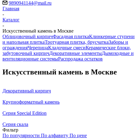
9890941144@mail.ru
Главная
-
Каталог
-
Искусственный камень в Москве
Облицовочный кирпич
Фасадная плитка
Клинкерные ступени
и напольная плитка
Тротуарная плитка, брусчатка
Заборы и
ограждения
Черепица
Кладочные смеси
Керамические блоки,
забутовочный кирпич
Декоративные элементы
Дымоходные и
вентиляционные системы
Распродажа остатков
Искусственный камень в Москве
Декоративный кирпич
Крупноформатный камень
Серия Special Edition
Серия скала
Фильтр
По популярности
По алфавиту
По цене