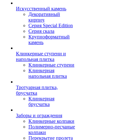
Искусственный камень
Декоративный
кирпич
Серия Special Edition
Серия скала
Крупноформатный
камень
Клинкерные ступени и
напольная плитка
Клинкерные ступени
Клинкерная
напольная плитка
Тротуарная плитка,
брусчатка
Клинкерная
брусчатка
Заборы и ограждения
Клинкерные колпаки
Полимерно-песчаные
колпаки
Перекрытие пролета