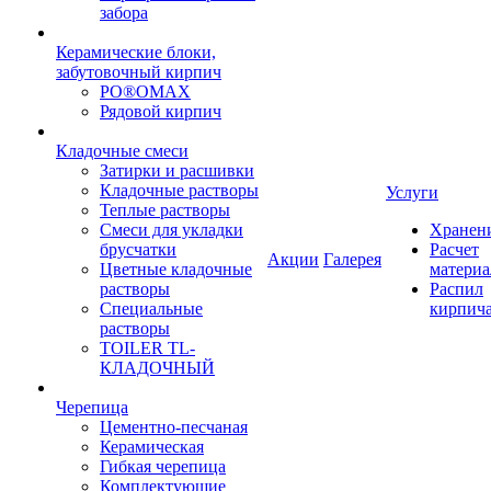
забора
Керамические блоки,
забутовочный кирпич
PO®OMAX
Рядовой кирпич
Кладочные смеси
Затирки и расшивки
Кладочные растворы
Услуги
Теплые растворы
Смеси для укладки
Хранен
брусчатки
Расчет
Акции
Галерея
Цветные кладочные
материа
растворы
Распил
Специальные
кирпич
растворы
TOILER TL-
КЛАДОЧНЫЙ
Черепица
Цементно-песчаная
Керамическая
Гибкая черепица
Комплектующие