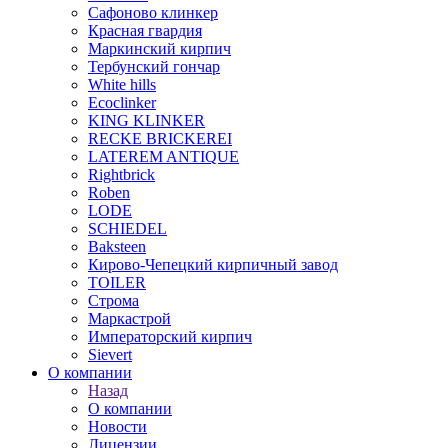
Сафоново клинкер
Красная гвардия
Маркинский кирпич
Тербунский гончар
White hills
Ecoclinker
KING KLINKER
RECKE BRICKEREI
LATEREM ANTIQUE
Rightbrick
Roben
LODE
SCHIEDEL
Baksteen
Кирово-Чепецкий кирпичный завод
TOILER
Строма
Маркастрой
Императорский кирпич
Sievert
О компании
Назад
О компании
Новости
Лицензии