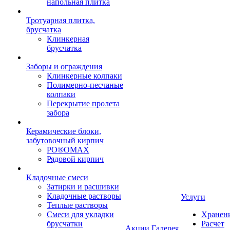
напольная плитка
Тротуарная плитка,
брусчатка
Клинкерная
брусчатка
Заборы и ограждения
Клинкерные колпаки
Полимерно-песчаные
колпаки
Перекрытие пролета
забора
Керамические блоки,
забутовочный кирпич
PO®OMAX
Рядовой кирпич
Кладочные смеси
Затирки и расшивки
Кладочные растворы
Услуги
Теплые растворы
Смеси для укладки
Хранен
брусчатки
Расчет
Акции
Галерея