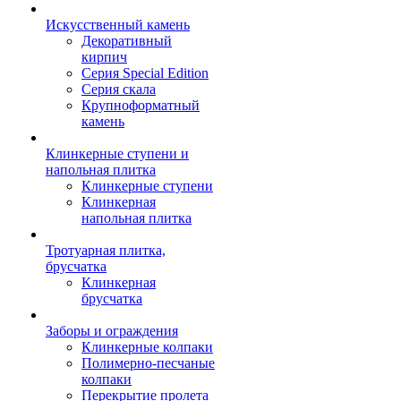
Искусственный камень
Декоративный
кирпич
Серия Special Edition
Серия скала
Крупноформатный
камень
Клинкерные ступени и
напольная плитка
Клинкерные ступени
Клинкерная
напольная плитка
Тротуарная плитка,
брусчатка
Клинкерная
брусчатка
Заборы и ограждения
Клинкерные колпаки
Полимерно-песчаные
колпаки
Перекрытие пролета