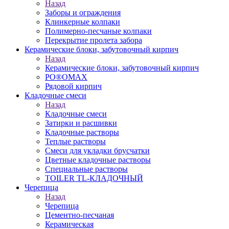
Назад
Заборы и ограждения
Клинкерные колпаки
Полимерно-песчаные колпаки
Перекрытие пролета забора
Керамические блоки, забутовочный кирпич
Назад
Керамические блоки, забутовочный кирпич
PO®OMAX
Рядовой кирпич
Кладочные смеси
Назад
Кладочные смеси
Затирки и расшивки
Кладочные растворы
Теплые растворы
Смеси для укладки брусчатки
Цветные кладочные растворы
Специальные растворы
TOILER TL-КЛАДОЧНЫЙ
Черепица
Назад
Черепица
Цементно-песчаная
Керамическая