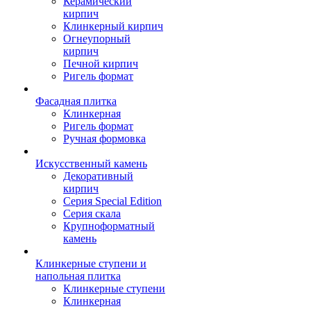
Керамический
кирпич
Клинкерный кирпич
Огнеупорный
кирпич
Печной кирпич
Ригель формат
Фасадная плитка
Клинкерная
Ригель формат
Ручная формовка
Искусственный камень
Декоративный
кирпич
Серия Special Edition
Серия скала
Крупноформатный
камень
Клинкерные ступени и
напольная плитка
Клинкерные ступени
Клинкерная