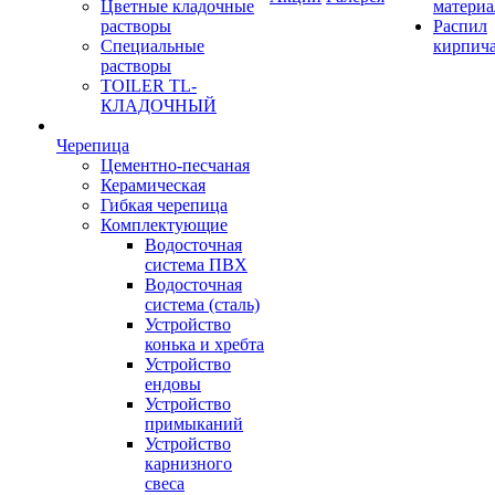
Цветные кладочные
материа
растворы
Распил
Специальные
кирпич
растворы
TOILER TL-
КЛАДОЧНЫЙ
Черепица
Цементно-песчаная
Керамическая
Гибкая черепица
Комплектующие
Водосточная
система ПВХ
Водосточная
система (сталь)
Устройство
конька и хребта
Устройство
ендовы
Устройство
примыканий
Устройство
карнизного
свеса