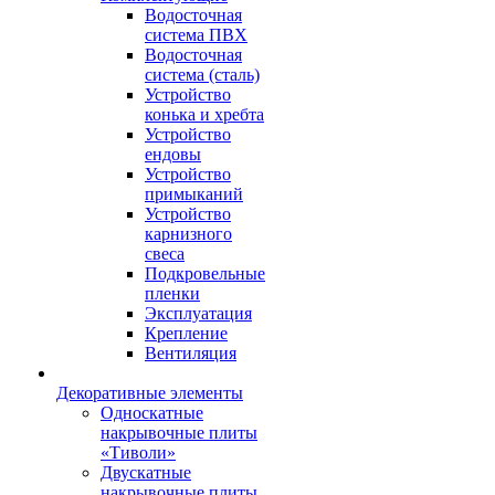
Водосточная
система ПВХ
Водосточная
система (сталь)
Устройство
конька и хребта
Устройство
ендовы
Устройство
примыканий
Устройство
карнизного
свеса
Подкровельные
пленки
Эксплуатация
Крепление
Вентиляция
Декоративные элементы
Односкатные
накрывочные плиты
«Тиволи»
Двускатные
накрывочные плиты