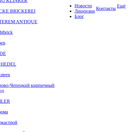
NG KLINKER
Новости
Ещё
Контакты
CKE BRICKEREI
Лицензии
Блог
TEREM ANTIQUE
htbrick
ben
DE
HIEDEL
steen
рово-Чепецкий кирпичный
од
ILER
рома
ркастрой