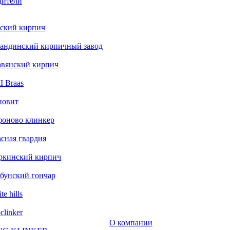
дители
ский кирпич
андинский кирпичный завод
авянский кирпич
 Braas
новит
фоново клинкер
сная гвардия
ркинский кирпич
бунский гончар
te hills
clinker
О компании