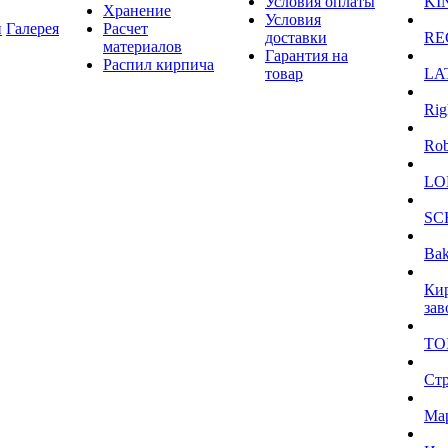
Условия оплаты
KI
Хранение
Условия
и
Галерея
Расчет
доставки
RE
материалов
Гарантия на
Распил кирпича
товар
LA
Rig
Ro
LO
SC
Bak
Ки
зав
TO
Ст
Ма