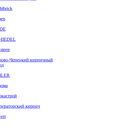
htbrick
ben
DE
HIEDEL
steen
рово-Чепецкий кирпичный
од
ILER
рома
ркастрой
ператорский кирпич
vert