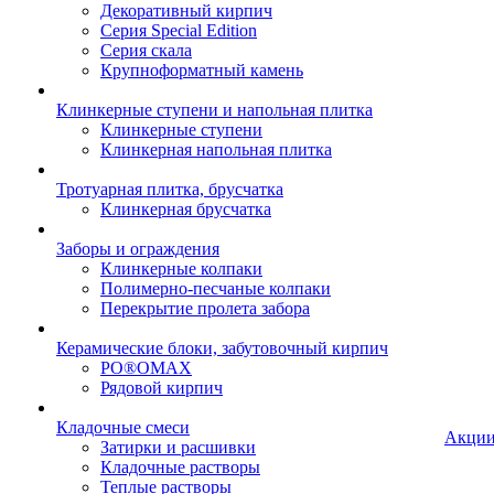
Декоративный кирпич
Серия Special Edition
Серия скала
Крупноформатный камень
Клинкерные ступени и напольная плитка
Клинкерные ступени
Клинкерная напольная плитка
Тротуарная плитка, брусчатка
Клинкерная брусчатка
Заборы и ограждения
Клинкерные колпаки
Полимерно-песчаные колпаки
Перекрытие пролета забора
Керамические блоки, забутовочный кирпич
PO®OMAX
Рядовой кирпич
Кладочные смеси
Акци
Затирки и расшивки
Кладочные растворы
Теплые растворы