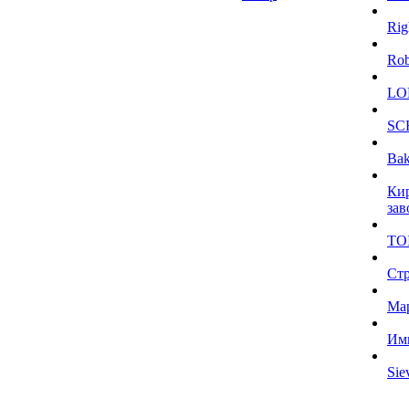
Rig
Ro
LO
SC
Bak
Ки
зав
TO
Ст
Ма
Им
Sie