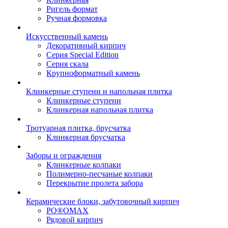
Ригель формат
Ручная формовка
Искусственный камень
Декоративный кирпич
Серия Special Edition
Серия скала
Крупноформатный камень
Клинкерные ступени и напольная плитка
Клинкерные ступени
Клинкерная напольная плитка
Тротуарная плитка, брусчатка
Клинкерная брусчатка
Заборы и ограждения
Клинкерные колпаки
Полимерно-песчаные колпаки
Перекрытие пролета забора
Керамические блоки, забутовочный кирпич
PO®OMAX
Рядовой кирпич