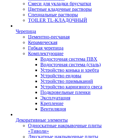
Смеси для укладки брусчатки
Цветные кладочные растворы
Специальные растворы
TOILER TL-КЛАДОЧНЫЙ
Черепица
Цементно-песчаная
Керамическая
Гибкая черепица
Комплектующие
Водосточная система ПВХ
Водосточная система (сталь)
Устройство конька и хребта
Устройство ендовы
Устройство примыканий
Устройство карнизного свеса
Подкровельные пленки
Эксплуатация
Крепление
Вентиляция
Декоративные элементы
Односкатные накрывочные плиты
«Тиволи»
Двускатные накрывочные плиты