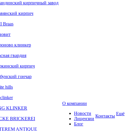
андинский кирпичный завод
авянский кирпич
 Braas
новит
фоново клинкер
сная гвардия
ркинский кирпич
бунский гончар
te hills
clinker
О компании
NG KLINKER
Новости
Ещё
Контакты
CKE BRICKEREI
Лицензии
Блог
TEREM ANTIQUE