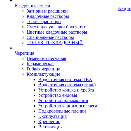
Кладочные смеси
Акци
Затирки и расшивки
Кладочные растворы
Теплые растворы
Смеси для укладки брусчатки
Цветные кладочные растворы
Специальные растворы
TOILER TL-КЛАДОЧНЫЙ
Черепица
Цементно-песчаная
Керамическая
Гибкая черепица
Комплектующие
Водосточная система ПВХ
Водосточная система (сталь)
Устройство конька и хребта
Устройство ендовы
Устройство примыканий
Устройство карнизного свеса
Подкровельные пленки
Эксплуатация
Крепление
Вентиляция