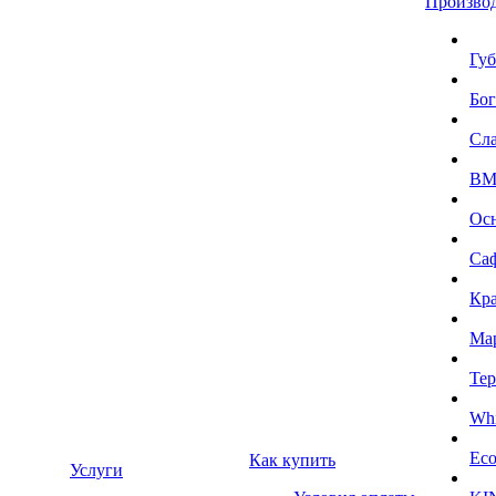
Произво
Губ
Бог
Сл
BMI
Ос
Са
Кра
Ма
Тер
Whi
Eco
Как купить
Услуги