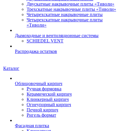
Двускатные накрывочные плиты «Тиволи»
Трехскатные накрывочные плиты «Тиволи»
Четырехскатные накрывочные плиты
Четырехскатные накрывочные плиты
«Тиволи»
Дымоходные и вентиляционные системы
SCHIEDEL VENT
Распродажа остатков
Каталог
Облицовочный кирпич
Ручная формовка
Керамический кирпич
Клинкерный кирпич
Огнеупорный кирпич
Печной кирпич
Ригель формат
Фасадная плитка
Клинкерная