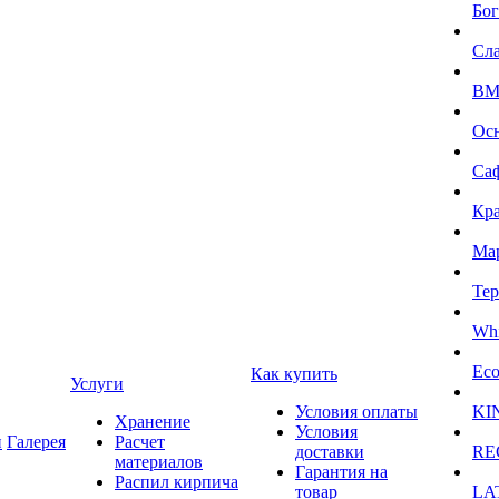
Бог
Сл
BMI
Ос
Са
Кра
Ма
Тер
Whi
Eco
Как купить
Услуги
Условия оплаты
KI
Хранение
Условия
и
Галерея
Расчет
доставки
RE
материалов
Гарантия на
Распил кирпича
товар
LA