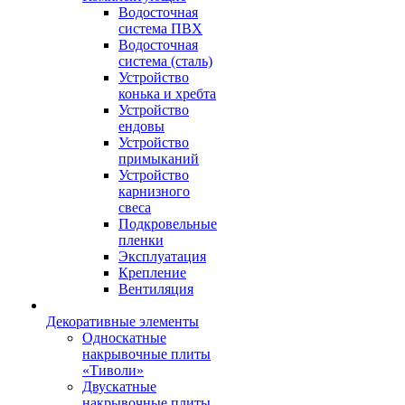
Водосточная
система ПВХ
Водосточная
система (сталь)
Устройство
конька и хребта
Устройство
ендовы
Устройство
примыканий
Устройство
карнизного
свеса
Подкровельные
пленки
Эксплуатация
Крепление
Вентиляция
Декоративные элементы
Односкатные
накрывочные плиты
«Тиволи»
Двускатные
накрывочные плиты