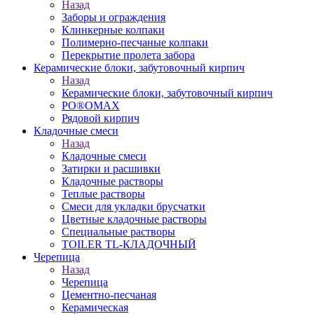
Назад
Заборы и ограждения
Клинкерные колпаки
Полимерно-песчаные колпаки
Перекрытие пролета забора
Керамические блоки, забутовочный кирпич
Назад
Керамические блоки, забутовочный кирпич
PO®OMAX
Рядовой кирпич
Кладочные смеси
Назад
Кладочные смеси
Затирки и расшивки
Кладочные растворы
Теплые растворы
Смеси для укладки брусчатки
Цветные кладочные растворы
Специальные растворы
TOILER TL-КЛАДОЧНЫЙ
Черепица
Назад
Черепица
Цементно-песчаная
Керамическая