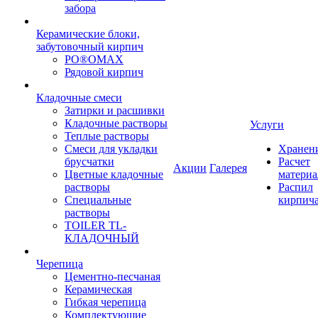
забора
Керамические блоки,
забутовочный кирпич
PO®OMAX
Рядовой кирпич
Кладочные смеси
Затирки и расшивки
Кладочные растворы
Услуги
Теплые растворы
Смеси для укладки
Хранен
брусчатки
Расчет
Акции
Галерея
Цветные кладочные
материа
растворы
Распил
Специальные
кирпич
растворы
TOILER TL-
КЛАДОЧНЫЙ
Черепица
Цементно-песчаная
Керамическая
Гибкая черепица
Комплектующие