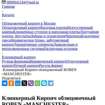
9890941144@mail.ru
Главная
-
Каталог
-
Облицовочный кирпич в Москве
Облицовочный кирпич
Фасадная плитка
Искусственный
камень
Клинкерные ступени и напольная плитка
Тротуарная
плитка, брусчатка
Заборы и ограждения
Черепица
Кладочные
смеси
Керамические блоки, забутовочный
кирпич
Декоративные элементы
Дымоходные и
вентиляционные системы
Распродажа остатков
-
Клинкерный кирпич
Ручная формовка
Керамический кирпич
Огнеупорный
кирпич
Печной кирпич
Ригель формат
-
Клинкерный Кирпич облицовочный ROBEN
«MANCHESTER»
Поделиться
Клинкерный Кирпич облицовочный
ROBEN «MANCHESTER»