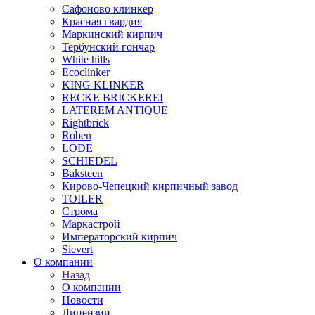
Сафоново клинкер
Красная гвардия
Маркинский кирпич
Тербунский гончар
White hills
Ecoclinker
KING KLINKER
RECKE BRICKEREI
LATEREM ANTIQUE
Rightbrick
Roben
LODE
SCHIEDEL
Baksteen
Кирово-Чепецкий кирпичный завод
TOILER
Строма
Маркастрой
Императорский кирпич
Sievert
О компании
Назад
О компании
Новости
Лицензии