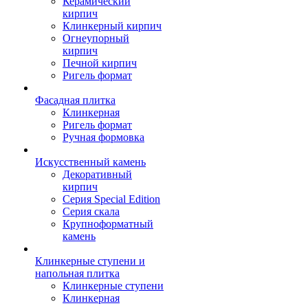
Керамический
кирпич
Клинкерный кирпич
Огнеупорный
кирпич
Печной кирпич
Ригель формат
Фасадная плитка
Клинкерная
Ригель формат
Ручная формовка
Искусственный камень
Декоративный
кирпич
Серия Special Edition
Серия скала
Крупноформатный
камень
Клинкерные ступени и
напольная плитка
Клинкерные ступени
Клинкерная