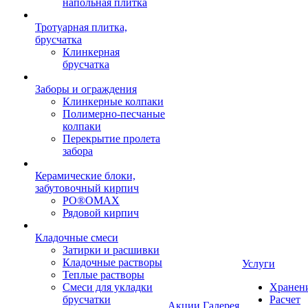
напольная плитка
Тротуарная плитка,
брусчатка
Клинкерная
брусчатка
Заборы и ограждения
Клинкерные колпаки
Полимерно-песчаные
колпаки
Перекрытие пролета
забора
Керамические блоки,
забутовочный кирпич
PO®OMAX
Рядовой кирпич
Кладочные смеси
Затирки и расшивки
Кладочные растворы
Услуги
Теплые растворы
Смеси для укладки
Хранен
брусчатки
Расчет
Акции
Галерея