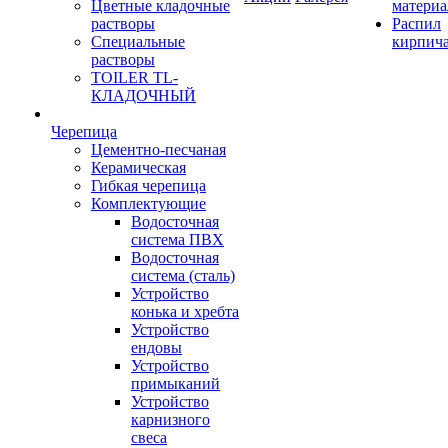
Цветные кладочные
материа
растворы
Распил
Специальные
кирпич
растворы
TOILER TL-
КЛАДОЧНЫЙ
Черепица
Цементно-песчаная
Керамическая
Гибкая черепица
Комплектующие
Водосточная
система ПВХ
Водосточная
система (сталь)
Устройство
конька и хребта
Устройство
ендовы
Устройство
примыканий
Устройство
карнизного
свеса