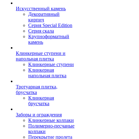
Искусственный камень
Декоративный
кирпич
Серия Special Edition
Серия скала
Крупноформатный
камень
Клинкерные ступени и
напольная плитка
Клинкерные ступени
Клинкерная
напольная плитка
Тротуарная плитка,
брусчатка
Клинкерная
брусчатка
Заборы и ограждения
Клинкерные колпаки
Полимерно-песчаные
колпаки
Перекрытие пролета