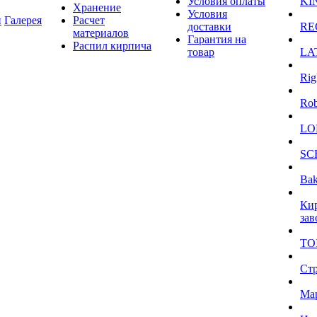
Условия оплаты
KI
Хранение
Условия
и
Галерея
Расчет
доставки
RE
материалов
Гарантия на
Распил кирпича
товар
LA
Rig
Ro
LO
SC
Bak
Ки
зав
TO
Ст
Ма