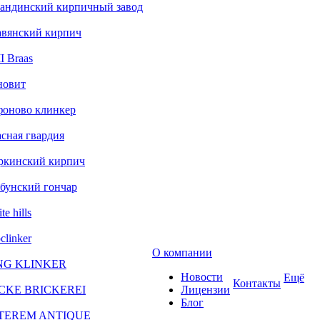
андинский кирпичный завод
авянский кирпич
 Braas
новит
фоново клинкер
сная гвардия
ркинский кирпич
бунский гончар
te hills
clinker
О компании
NG KLINKER
Новости
Ещё
Контакты
CKE BRICKEREI
Лицензии
Блог
TEREM ANTIQUE