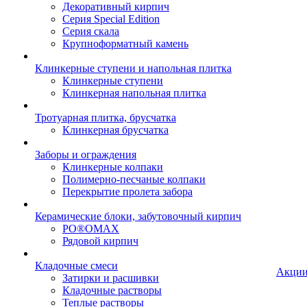
Декоративный кирпич
Серия Special Edition
Серия скала
Крупноформатный камень
Клинкерные ступени и напольная плитка
Клинкерные ступени
Клинкерная напольная плитка
Тротуарная плитка, брусчатка
Клинкерная брусчатка
Заборы и ограждения
Клинкерные колпаки
Полимерно-песчаные колпаки
Перекрытие пролета забора
Керамические блоки, забутовочный кирпич
PO®OMAX
Рядовой кирпич
Кладочные смеси
Акци
Затирки и расшивки
Кладочные растворы
Теплые растворы