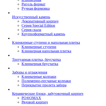
Ригель формат
Ручная формовка
Искусственный камень
Декоративный кирпич
Серия Special Edition
Серия скала
Крупноформатный камень
Клинкерные ступени и напольная плитка
Клинкерные ступени
Клинкерная напольная плитка
Тротуарная плитка, брусчатка
Клинкерная брусчатка
Заборы и ограждения
Клинкерные колпаки
Полимерно-песчаные колпаки
Перекрытие пролета забора
Керамические блоки, забутовочный кирпич
PO®OMAX
Рядовой кирпич