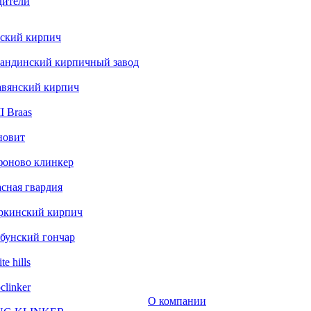
дители
ский кирпич
андинский кирпичный завод
авянский кирпич
 Braas
новит
фоново клинкер
сная гвардия
ркинский кирпич
бунский гончар
te hills
clinker
О компании