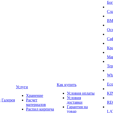
Бог
Сл
BMI
Ос
Са
Кра
Ма
Тер
Whi
Eco
Как купить
Услуги
Условия оплаты
KI
Хранение
Условия
и
Галерея
Расчет
доставки
RE
материалов
Гарантия на
Распил кирпича
товар
LA