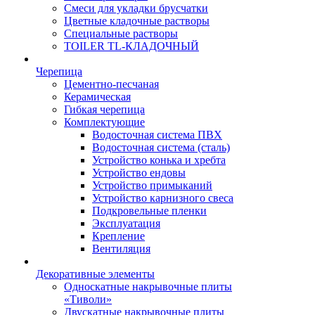
Смеси для укладки брусчатки
Цветные кладочные растворы
Специальные растворы
TOILER TL-КЛАДОЧНЫЙ
Черепица
Цементно-песчаная
Керамическая
Гибкая черепица
Комплектующие
Водосточная система ПВХ
Водосточная система (сталь)
Устройство конька и хребта
Устройство ендовы
Устройство примыканий
Устройство карнизного свеса
Подкровельные пленки
Эксплуатация
Крепление
Вентиляция
Декоративные элементы
Односкатные накрывочные плиты
«Тиволи»
Двускатные накрывочные плиты