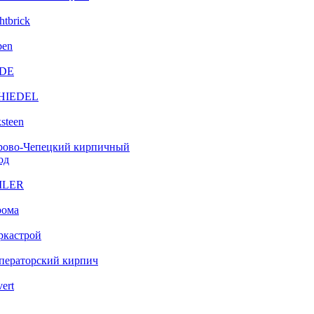
htbrick
ben
DE
HIEDEL
steen
рово-Чепецкий кирпичный
од
ILER
рома
ркастрой
ператорский кирпич
vert