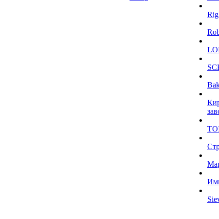
Rig
Ro
LO
SC
Bak
Ки
зав
TO
Ст
Ма
Им
Sie