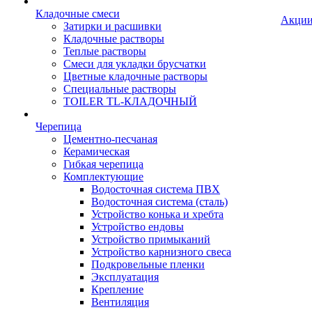
Кладочные смеси
Акци
Затирки и расшивки
Кладочные растворы
Теплые растворы
Смеси для укладки брусчатки
Цветные кладочные растворы
Специальные растворы
TOILER TL-КЛАДОЧНЫЙ
Черепица
Цементно-песчаная
Керамическая
Гибкая черепица
Комплектующие
Водосточная система ПВХ
Водосточная система (сталь)
Устройство конька и хребта
Устройство ендовы
Устройство примыканий
Устройство карнизного свеса
Подкровельные пленки
Эксплуатация
Крепление
Вентиляция