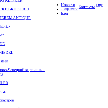
NG KLINKER
Новости
Ещё
Контакты
CKE BRICKEREI
Лицензии
Блог
TEREM ANTIQUE
htbrick
ben
DE
HIEDEL
steen
рово-Чепецкий кирпичный
од
ILER
рома
ркастрой