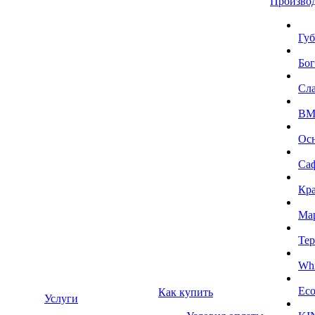
Произво
Губ
Бог
Сл
BMI
Ос
Са
Кра
Ма
Тер
Whi
Eco
Как купить
Услуги