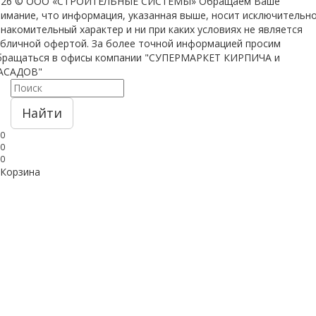
026 © ООО «СТРОИТЕЛЬНЫЕ СИСТЕМЫ»
Обращаем Ваше
нимание, что информация, указанная выше, носит исключительн
накомительный характер и ни при каких условиях не является
убличной офертой. За более точной информацией просим
бращаться в офисы компании "СУПЕРМАРКЕТ КИРПИЧА и
АСАДОВ"
Найти
0
0
0
Корзина