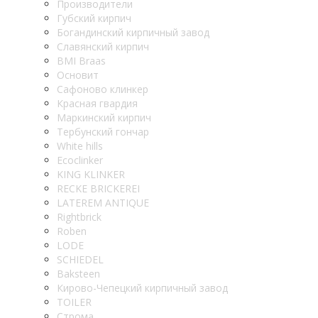
Производители
Губский кирпич
Богандинский кирпичный завод
Славянский кирпич
BMI Braas
Основит
Сафоново клинкер
Красная гвардия
Маркинский кирпич
Тербунский гончар
White hills
Ecoclinker
KING KLINKER
RECKE BRICKEREI
LATEREM ANTIQUE
Rightbrick
Roben
LODE
SCHIEDEL
Baksteen
Кирово-Чепецкий кирпичный завод
TOILER
Строма