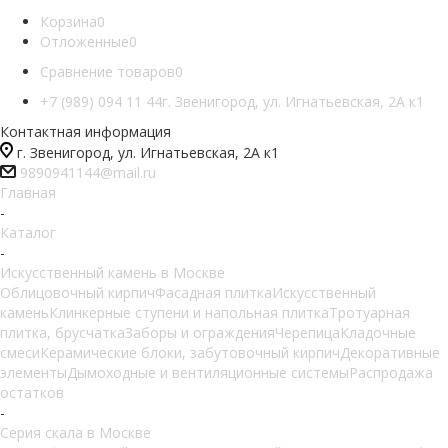
Корзина
0
Отложенные
0
Сравнение товаров
0
+7 (989) 094 11 44
г. Звенигород, ул. Игнатьевская, 2А к1
Контактная информация
г. Звенигород, ул. Игнатьевская, 2А к1
9890941144@mail.ru
Главная
-
Каталог
-
Искусственный камень в Москве
Облицовочный кирпич
Фасадная плитка
Искусственный
камень
Клинкерные ступени и напольная плитка
Тротуарная
плитка, брусчатка
Заборы и ограждения
Черепица
Кладочные
смеси
Керамические блоки, забутовочный кирпич
Декоративные
элементы
Дымоходные и вентиляционные системы
Распродажа
остатков
-
Серия скала в Москве