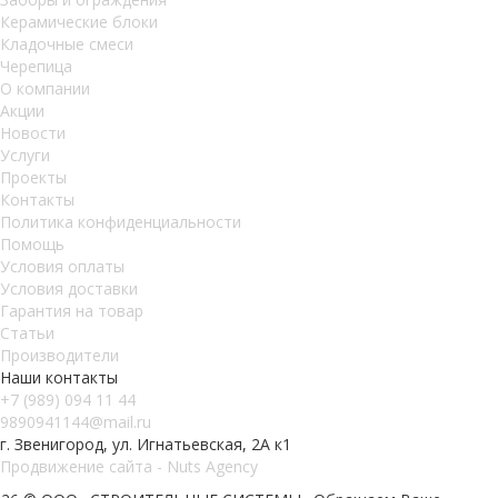
Керамические блоки
Кладочные смеси
Черепица
О компании
Акции
Новости
Услуги
Проекты
Контакты
Политика конфиденциальности
Помощь
Условия оплаты
Условия доставки
Гарантия на товар
Статьи
Производители
Наши контакты
+7 (989) 094 11 44
9890941144@mail.ru
г. Звенигород, ул. Игнатьевская, 2А к1
Продвижение сайта - Nuts Agency