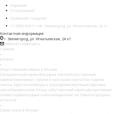
Корзина
0
Отложенные
0
Сравнение товаров
0
+7 (989) 094 11 44
г. Звенигород, ул. Игнатьевская, 2А к1
Контактная информация
г. Звенигород, ул. Игнатьевская, 2А к1
9890941144@mail.ru
Главная
-
Каталог
-
Искусственный камень в Москве
Облицовочный кирпич
Фасадная плитка
Искусственный
камень
Клинкерные ступени и напольная плитка
Тротуарная
плитка, брусчатка
Заборы и ограждения
Черепица
Кладочные
смеси
Керамические блоки, забутовочный кирпич
Декоративные
элементы
Дымоходные и вентиляционные системы
Распродажа
остатков
-
Серия скала в Москве