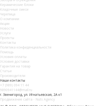
Керамические блоки
Кладочные смеси
Черепица
О компании
Акции
Новости
Услуги
Проекты
Контакты
Политика конфиденциальности
Помощь
Условия оплаты
Условия доставки
Гарантия на товар
Статьи
Производители
Наши контакты
+7 (989) 094 11 44
9890941144@mail.ru
г. Звенигород, ул. Игнатьевская, 2А к1
Продвижение сайта - Nuts Agency