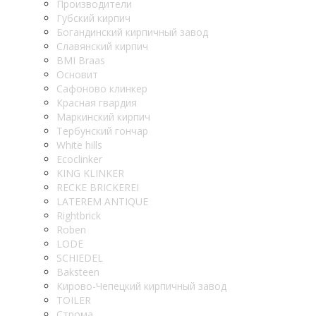
Производители
Губский кирпич
Богандинский кирпичный завод
Славянский кирпич
BMI Braas
Основит
Сафоново клинкер
Красная гвардия
Маркинский кирпич
Тербунский гончар
White hills
Ecoclinker
KING KLINKER
RECKE BRICKEREI
LATEREM ANTIQUE
Rightbrick
Roben
LODE
SCHIEDEL
Baksteen
Кирово-Чепецкий кирпичный завод
TOILER
Строма