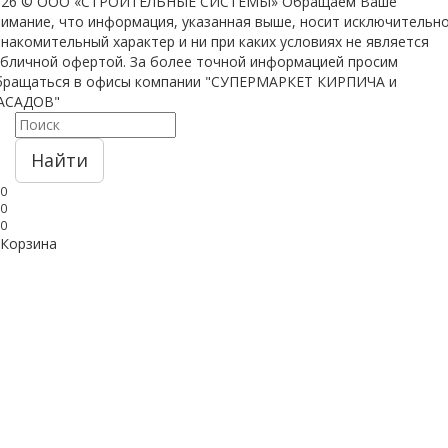
026 © ООО «СТРОИТЕЛЬНЫЕ СИСТЕМЫ»
Обращаем Ваше
нимание, что информация, указанная выше, носит исключительн
накомительный характер и ни при каких условиях не является
убличной офертой. За более точной информацией просим
бращаться в офисы компании "СУПЕРМАРКЕТ КИРПИЧА и
АСАДОВ"
Найти
0
0
0
Корзина